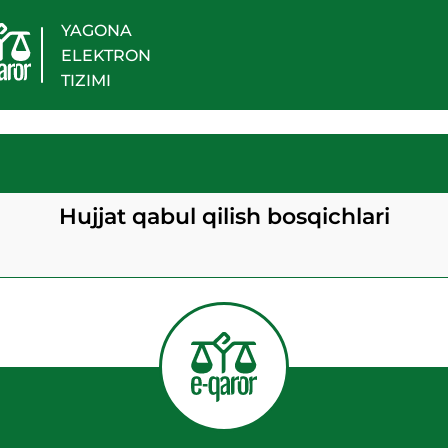
YAGONA
ELEKTRON
TIZIMI
Hujjat qabul qilish bosqichlari