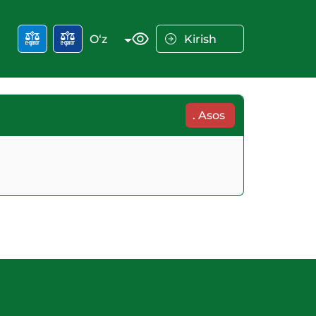
O‘z
Kirish
.
Asos