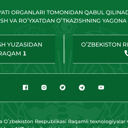
YATI ORGANLARI TOMONIDAN QABUL QILINA
HISH VA ROʻYXATDAN OʻTKAZISHNING YAGONA 
SH YUZASIDAN
OʻZBEKISTON R
 RAQAM
1
a Oʻzbekiston Respublikasi Raqamli texnologiyalar v