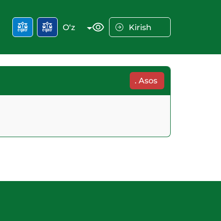
O‘z
Kirish
.
Asos