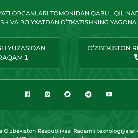
YATI ORGANLARI TOMONIDAN QABUL QILINA
HISH VA ROʻYXATDAN OʻTKAZISHNING YAGONA 
SH YUZASIDAN
OʻZBEKISTON R
 RAQAM
1
a Oʻzbekiston Respublikasi Raqamli texnologiyalar v