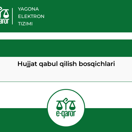
YAGONA
ELEKTRON
TIZIMI
Hujjat qabul qilish bosqichlari