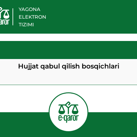
YAGONA
ELEKTRON
TIZIMI
Hujjat qabul qilish bosqichlari