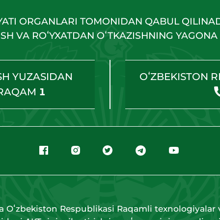
YATI ORGANLARI TOMONIDAN QABUL QILINA
HISH VA ROʻYXATDAN OʻTKAZISHNING YAGONA 
SH YUZASIDAN
OʻZBEKISTON R
 RAQAM
1
a Oʻzbekiston Respublikasi Raqamli texnologiyalar v