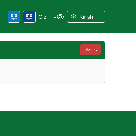
O‘z
Kirish
.
Asos