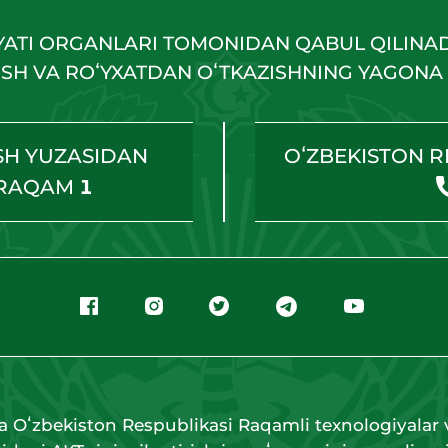
YATI ORGANLARI TOMONIDAN QABUL QILINA
HISH VA ROʻYXATDAN OʻTKAZISHNING YAGONA 
SH YUZASIDAN
OʻZBEKISTON R
 RAQAM
1
a Oʻzbekiston Respublikasi Raqamli texnologiyalar v