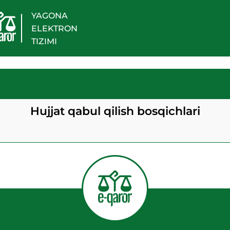
YAGONA
ELEKTRON
TIZIMI
Hujjat qabul qilish bosqichlari