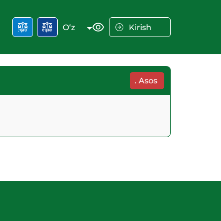
O‘z
Kirish
.
Asos