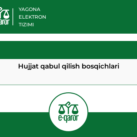
YAGONA
ELEKTRON
TIZIMI
Hujjat qabul qilish bosqichlari