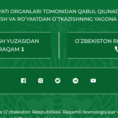
YATI ORGANLARI TOMONIDAN QABUL QILINA
HISH VA ROʻYXATDAN OʻTKAZISHNING YAGONA 
SH YUZASIDAN
OʻZBEKISTON R
 RAQAM
1
a Oʻzbekiston Respublikasi Raqamli texnologiyalar v