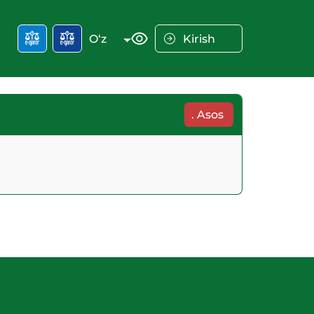
O‘z
Kirish
.
Asos