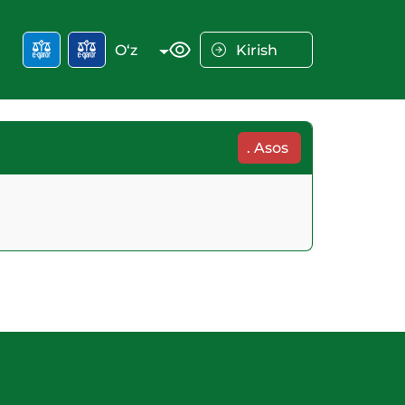
O‘z
Kirish
.
Asos