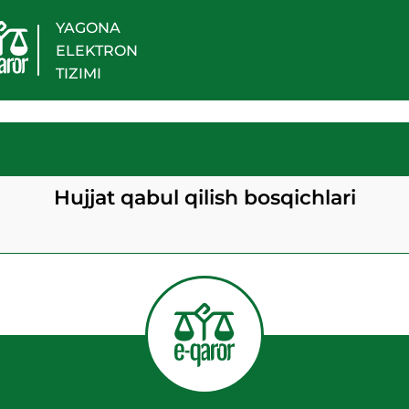
YAGONA
ELEKTRON
TIZIMI
Hujjat qabul qilish bosqichlari