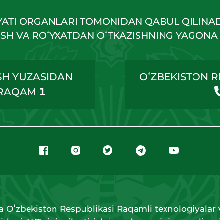
YATI ORGANLARI TOMONIDAN QABUL QILINA
HISH VA ROʻYXATDAN OʻTKAZISHNING YAGONA 
SH YUZASIDAN
OʻZBEKISTON R
 RAQAM
1
a Oʻzbekiston Respublikasi Raqamli texnologiyalar v