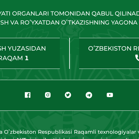
YATI ORGANLARI TOMONIDAN QABUL QILINA
HISH VA ROʻYXATDAN OʻTKAZISHNING YAGONA 
SH YUZASIDAN
OʻZBEKISTON R
 RAQAM
1
a Oʻzbekiston Respublikasi Raqamli texnologiyalar v