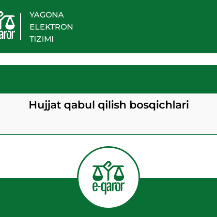
YAGONA
ELEKTRON
TIZIMI
Hujjat qabul qilish bosqichlari