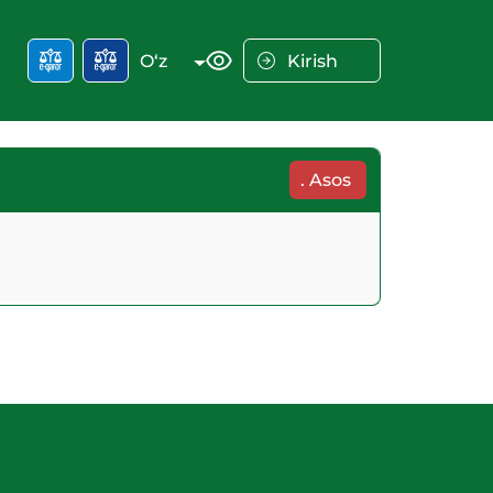
O‘z
Kirish
.
Asos