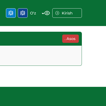
O‘z
Kirish
.
Asos