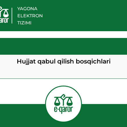
YAGONA
ELEKTRON
TIZIMI
Hujjat qabul qilish bosqichlari