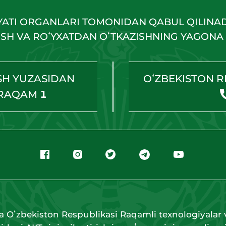
YATI ORGANLARI TOMONIDAN QABUL QILINA
HISH VA ROʻYXATDAN OʻTKAZISHNING YAGONA 
SH YUZASIDAN
OʻZBEKISTON R
 RAQAM
1
a Oʻzbekiston Respublikasi Raqamli texnologiyalar v