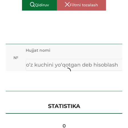
Qidiruv
Filtrni tozalash
Hujjat nomi
№
№
Hujjat nomi
STATISTIKA
0