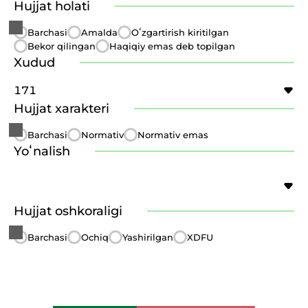
Hujjat holati
Barchasi
Amalda
Oʻzgartirish kiritilgan
Bekor qilingan
Haqiqiy emas deb topilgan
Xudud
171
Hujjat xarakteri
Barchasi
Normativ
Normativ emas
Yoʻnalish
Hujjat oshkoraligi
Barchasi
Ochiq
Yashirilgan
XDFU