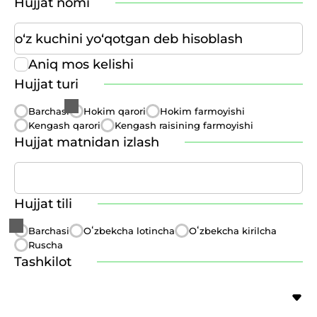
Hujjat nomi
Aniq mos kelishi
Hujjat turi
Barchasi
Hokim qarori
Hokim farmoyishi
Kengash qarori
Kengash raisining farmoyishi
Hujjat matnidan izlash
Hujjat tili
Barchasi
Oʻzbekcha lotincha
Oʻzbekcha kirilcha
Ruscha
Tashkilot